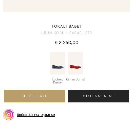
TOKALI BABET
ÜRÜN KODU :
34063 1372
2.250,00
t
Lacivert
Kırmızı Dantel
Dantel
ÜRÜNE AİT PAYLAŞIMLAR