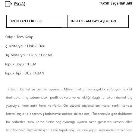
TAKSİT SEÇENEKLERİ
ÜRÜN ÖZELLİKLERİ
INSTAGRAM PAYLAŞIMLARI
Kalıp : Tam Kalıp
İç Materyal : Hakiki Deri
Dış Materyal : Güpür Dantel
Topuk Boyu : 1 CM
Topuk Tipi : DÜZ TABAN
Kristal, Dantel ve Derinin uyumu... Mükemmel bir yumuşaklık sağlayan hakiki
deri astarı, iç tabanındaki pedli dokusu ve esnekliği özgür bırakan dantel dış
yüzeyiyle, hem zarif hem konforlu. Ön yüzünü taçlandıran metal renkli tokası
kristal taşlarla bezenmiş babetimiz sadece sizlere özel. Tasarımıyla göz dolduran
bu babetler, tüm kombinlerle sağlayacağı uyuma özen gösteren uzman eller
tarafından dizayn edilmiştir. 1 cm topuk boyu ve ince yapısı sayesinde adımlarınız