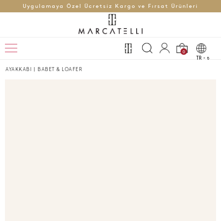
Uygulamaya Özel Ücretsiz Kargo ve Fırsat Ürünleri
0
TR -
t
AYAKKABI
|
BABET & LOAFER