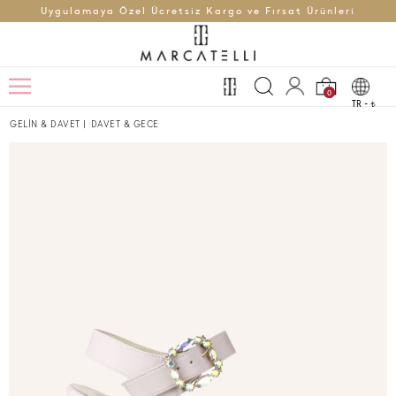
Uygulamaya Özel Ücretsiz Kargo ve Fırsat Ürünleri
0
TR -
t
GELİN & DAVET
|
DAVET & GECE