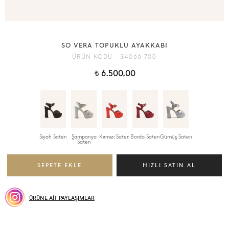
SO VERA TOPUKLU AYAKKABI
ÜRÜN KODU :
34066 700
6.500,00
t
Siyah Saten
Şampanya
Kırmızı Saten
Bordo Saten
Gümüş Saten
Saten
ÜRÜNE AİT PAYLAŞIMLAR