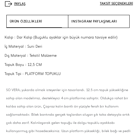
TAKSİT SEÇENEKLERİ
ÜRÜN ÖZELLİKLERİ
INSTAGRAM PAYLAŞIMLARI
Kalıp : Dar Kalıp (Buçuklu ayaklar için büyük numara tavsiye edilir)
İç Materyal : Suni Deri
Dış Materyal : Tekstil Malzeme
Topuk Boyu : 12,5 CM
Topuk Tipi : PLATFORM TOPUKLU
SO VERA; yukarda olmak isteyenler için tasarlandı. 12.5 cm topuk yüksekliğine
sahip olan modelimiz, destekleyici 4 cm platforma sahiptir. Oldukça rahat bir
kalıba sahip olan ürün, Çapraz kalın bantlı ön yüzüyle ferah bir kullanım
sağlamaktadır. Bilek bantında gerçek taşlardan oluşan şık toka detayıyla artık
çok daha zarif. Kalınlaşarak gelen topuğu ile dolgu topuklu ayakkabı
kullanıyormuş gibi hissedeceksiniz. Uzun platform yüksekliği, bilek bağı ve pedli