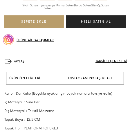
Siyah Saten
Şampanya
Kırmızı Saten
Bordo Saten
Gümüş Saten
Saten
ÜRÜNE AİT PAYLAŞIMLAR
TAKSİT SEÇENEKLERİ
ÜRÜN ÖZELLİKLERİ
INSTAGRAM PAYLAŞIMLARI
Kalıp : Dar Kalıp (Buçuklu ayaklar için büyük numara tavsiye edilir)
İç Materyal : Suni Deri
Dış Materyal : Tekstil Malzeme
Topuk Boyu : 12,5 CM
Topuk Tipi : PLATFORM TOPUKLU