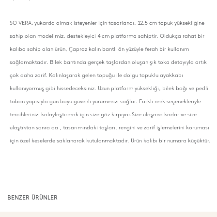
SO VERA; yukarda olmak isteyenler için tasarlandı. 12.5 cm topuk yüksekliğine
sahip olan modelimiz, destekleyici 4 cm platforma sahiptir. Oldukça rahat bir
kalıba sahip olan ürün, Çapraz kalın bantlı ön yüzüyle ferah bir kullanım
sağlamaktadır. Bilek bantında gerçek taşlardan oluşan şık toka detayıyla artık
çok daha zarif. Kalınlaşarak gelen topuğu ile dolgu topuklu ayakkabı
kullanıyormuş gibi hissedeceksiniz. Uzun platform yüksekliği, bilek bağı ve pedli
taban yapısıyla gün boyu güvenli yürümenizi sağlar. Farklı renk seçenekleriyle
tercihlerinizi kolaylaştırmak için size göz kırpıyor.Size ulaşana kadar ve size
ulaştıktan sonra da , tasarımındaki taşları, rengini ve zarif işlemelerini koruması
için özel keselerde saklanarak kutulanmaktadır. Ürün kalıbı bir numara küçüktür.
BENZER ÜRÜNLER