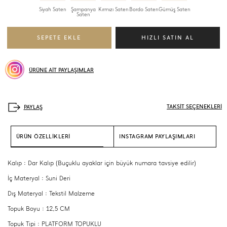
Siyah Saten
Şampanya
Kırmızı Saten
Bordo Saten
Gümüş Saten
Saten
ÜRÜNE AİT PAYLAŞIMLAR
TAKSİT SEÇENEKLERİ
ÜRÜN ÖZELLİKLERİ
INSTAGRAM PAYLAŞIMLARI
Kalıp : Dar Kalıp (Buçuklu ayaklar için büyük numara tavsiye edilir)
İç Materyal : Suni Deri
Dış Materyal : Tekstil Malzeme
Topuk Boyu : 12,5 CM
Topuk Tipi : PLATFORM TOPUKLU