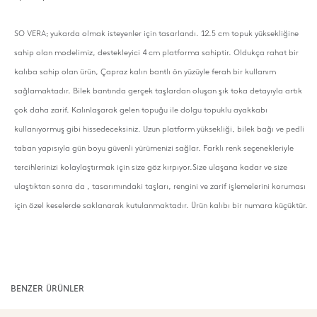
SO VERA; yukarda olmak isteyenler için tasarlandı. 12.5 cm topuk yüksekliğine
sahip olan modelimiz, destekleyici 4 cm platforma sahiptir. Oldukça rahat bir
kalıba sahip olan ürün, Çapraz kalın bantlı ön yüzüyle ferah bir kullanım
sağlamaktadır. Bilek bantında gerçek taşlardan oluşan şık toka detayıyla artık
çok daha zarif. Kalınlaşarak gelen topuğu ile dolgu topuklu ayakkabı
kullanıyormuş gibi hissedeceksiniz. Uzun platform yüksekliği, bilek bağı ve pedli
taban yapısıyla gün boyu güvenli yürümenizi sağlar. Farklı renk seçenekleriyle
tercihlerinizi kolaylaştırmak için size göz kırpıyor.Size ulaşana kadar ve size
ulaştıktan sonra da , tasarımındaki taşları, rengini ve zarif işlemelerini koruması
için özel keselerde saklanarak kutulanmaktadır. Ürün kalıbı bir numara küçüktür.
BENZER ÜRÜNLER