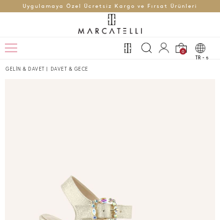
Uygulamaya Özel Ücretsiz Kargo ve Fırsat Ürünleri
0
TR -
t
GELİN & DAVET
|
DAVET & GECE