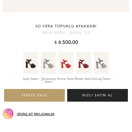
SO VERA TOPUKLU AYAKKABI
ÜRÜN KODU :
34066 700
6.500,00
t
Siyah Saten
Şampanya
Kırmızı Saten
Bordo Saten
Gümüş Saten
Saten
ÜRÜNE AİT PAYLAŞIMLAR