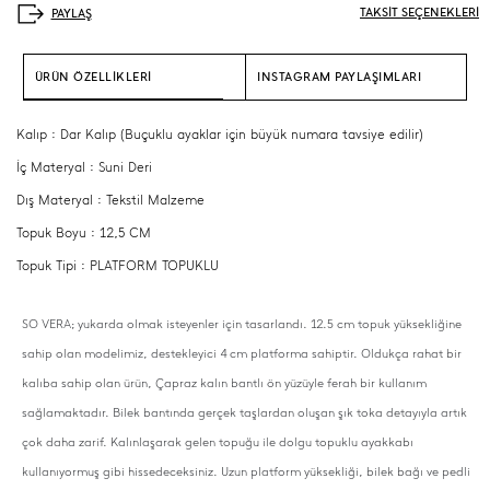
TAKSİT SEÇENEKLERİ
ÜRÜN ÖZELLİKLERİ
INSTAGRAM PAYLAŞIMLARI
Kalıp : Dar Kalıp (Buçuklu ayaklar için büyük numara tavsiye edilir)
İç Materyal : Suni Deri
Dış Materyal : Tekstil Malzeme
Topuk Boyu : 12,5 CM
Topuk Tipi : PLATFORM TOPUKLU
SO VERA; yukarda olmak isteyenler için tasarlandı. 12.5 cm topuk yüksekliğine
sahip olan modelimiz, destekleyici 4 cm platforma sahiptir. Oldukça rahat bir
kalıba sahip olan ürün, Çapraz kalın bantlı ön yüzüyle ferah bir kullanım
sağlamaktadır. Bilek bantında gerçek taşlardan oluşan şık toka detayıyla artık
çok daha zarif. Kalınlaşarak gelen topuğu ile dolgu topuklu ayakkabı
kullanıyormuş gibi hissedeceksiniz. Uzun platform yüksekliği, bilek bağı ve pedli