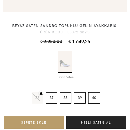
BEYAZ SATEN SANDRO TOPUKLU GELİN AYAKKABISI
ÜRÜN KODU :
35072 882G
2.250,00
1.649,25
t
t
Beyaz Saten
36
37
38
39
40