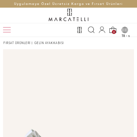
Uygulamaya Özel Ücretsiz Kargo ve Fırsat Ürünleri
0
TR -
t
FIRSAT ÜRÜNLERİ
|
GELİN AYAKKABISI