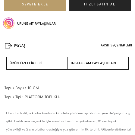
ÜRÜNE AİT PAYLAŞIMLAR
TAKSİT SEÇENEKLERİ
ÜRÜN ÖZELLİKLERİ
INSTAGRAM PAYLAŞIMLARI
Topuk Boyu : 10 CM
Topuk Tipi : PLATFORM TOPUKLU
O kadar hafif, o kadar konforlu ki adeta yürürken ayaklarınız yere değmiyormuş
gibi. Farklı renk seçenkleriyle sunulan tasarım ayakabımız, 10 cm topuk
yüksekliği ve 2 cm platfor desteğiyle yaz günlerinin ilk tercihi. Güvenle yürümenizi