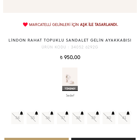
MARCATELLİ GELİNLERİ İÇİN
AŞK İLE TASARLANDI.
LİNDON RAHAT TOPUKLU SANDALET GELİN AYAKKABISI
ÜRÜN KODU :
34052 6292G
950,00
t
Sedef
34
35
36
37
38
39
40
41