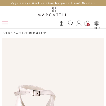
Uygulamaya Özel Ücretsiz Kargo ve Fırsat Ürünleri
0
TR -
t
GELİN & DAVET
|
GELİN AYAKKABISI