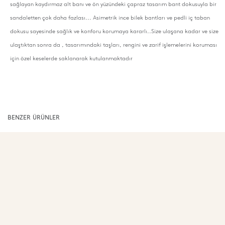
sağlayan kaydırmaz alt banı ve ön yüzündeki çapraz tasarım bant dokusuyla bir
sandaletten çok daha fazlası... Asimetrik ince bilek bantları ve pedli iç taban
dokusu sayesinde sağlık ve konforu korumaya kararlı..Size ulaşana kadar ve size
ulaştıktan sonra da , tasarımındaki taşları, rengini ve zarif işlemelerini koruması
için özel keselerde saklanarak kutulanmaktadır
BENZER ÜRÜNLER