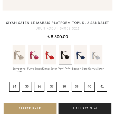
SİYAH SATEN LE MARAİS PLATFORM TOPUKLU SANDALET
ÜRÜN KODU :
34063 3211
8.500,00
t
Siyah Saten
Şampanya
Fuşya Saten
Kırmızı Saten
Lacivert Saten
Gümüş Saten
Saten
34
35
36
37
38
39
40
41