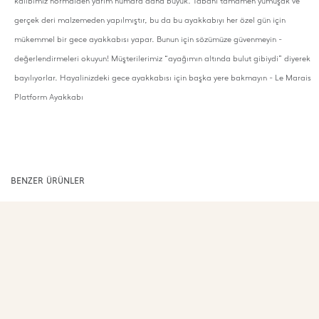
kalıbımız normalden yarım numara daha büyük. Tabanı tamamen yumuşak ve
gerçek deri malzemeden yapılmıştır, bu da bu ayakkabıyı her özel gün için
mükemmel bir gece ayakkabısı yapar. Bunun için sözümüze güvenmeyin -
değerlendirmeleri okuyun! Müşterilerimiz “ayağımın altında bulut gibiydi” diyerek
bayılıyorlar. Hayalinizdeki gece ayakkabısı için başka yere bakmayın
- Le Marais
Platform Ayakkabı
BENZER ÜRÜNLER