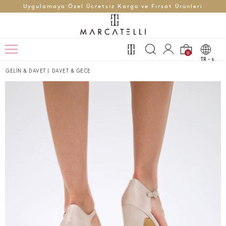
Uygulamaya Özel Ücretsiz Kargo ve Fırsat Ürünleri
0
TR -
t
GELİN & DAVET
|
DAVET & GECE