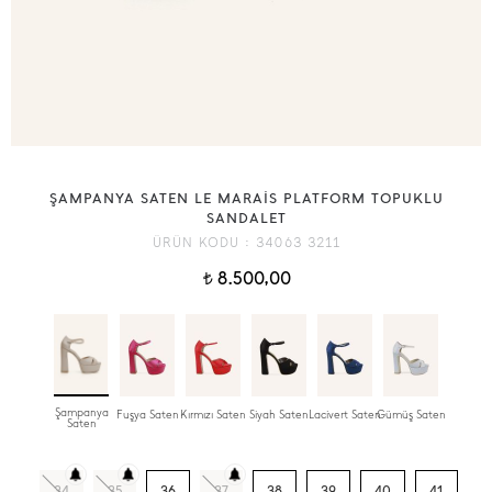
ŞAMPANYA SATEN LE MARAİS PLATFORM TOPUKLU
SANDALET
ÜRÜN KODU :
34063 3211
8.500,00
t
Şampanya
Fuşya Saten
Kırmızı Saten
Siyah Saten
Lacivert Saten
Gümüş Saten
Saten
34
35
36
37
38
39
40
41