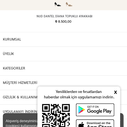
NUD DANTEL DIANA TOPUKLU AYAKKABI
8.500,00
t
KURUMSAL
ÜYELİK
KATEGORİLER
MÜŞTERİ HİZMETLERİ
x
GİZLİLİK & KULLANIM
UYGULAMAYI İNDİRİN
X
Alışveriş deneyiminizi iyileştirmek için yasal düzenlemelere uygun çerezler
(cookies) kullanıyoruz. Detaylı bilgiye
Gizlilik ve Çerez Politikası