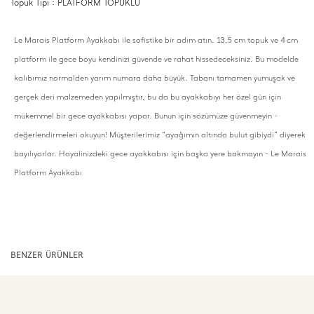
Topuk Tipi : PLATFORM TOPUKLU
Le Marais Platform Ayakkabı ile sofistike bir adım atın. 13,5 cm topuk ve 4 cm
platform ile gece boyu kendinizi güvende ve rahat hissedeceksiniz. Bu modelde
kalıbımız normalden yarım numara daha büyük. Tabanı tamamen yumuşak ve
gerçek deri malzemeden yapılmıştır, bu da bu ayakkabıyı her özel gün için
mükemmel bir gece ayakkabısı yapar. Bunun için sözümüze güvenmeyin -
değerlendirmeleri okuyun! Müşterilerimiz “ayağımın altında bulut gibiydi” diyerek
bayılıyorlar. Hayalinizdeki gece ayakkabısı için başka yere bakmayın
- Le Marais
Platform Ayakkabı
BENZER ÜRÜNLER