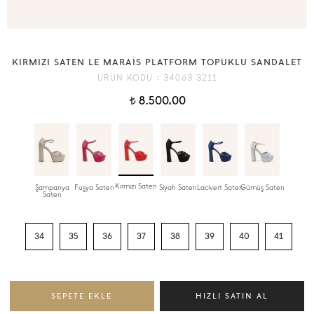
KIRMIZI SATEN LE MARAİS PLATFORM TOPUKLU SANDALET
ÜRÜN KODU :
34063 3211
8.500,00
t
Kırmızı Saten
Şampanya
Fuşya Saten
Siyah Saten
Lacivert Saten
Gümüş Saten
Saten
34
35
36
37
38
39
40
41