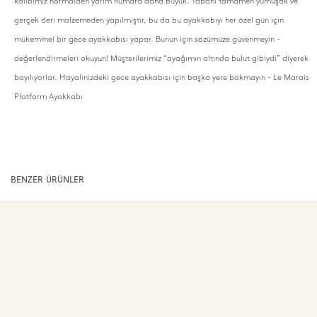
kalıbımız normalden yarım numara daha büyük. Tabanı tamamen yumuşak ve
gerçek deri malzemeden yapılmıştır, bu da bu ayakkabıyı her özel gün için
mükemmel bir gece ayakkabısı yapar. Bunun için sözümüze güvenmeyin -
değerlendirmeleri okuyun! Müşterilerimiz “ayağımın altında bulut gibiydi” diyerek
bayılıyorlar. Hayalinizdeki gece ayakkabısı için başka yere bakmayın
- Le Marais
Platform Ayakkabı
BENZER ÜRÜNLER