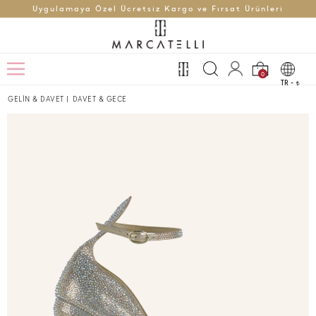
Uygulamaya Özel Ücretsiz Kargo ve Fırsat Ürünleri
0
TR -
t
GELİN & DAVET
|
DAVET & GECE