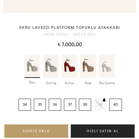
EKRU LAVEZZİ PLATFORM TOPUKLU AYAKKABI
ÜRÜN KODU :
34063 5561
7.000,00
t
Ekru
Gümüş
Kırmızı
Rose
Bej Sıvama
34
35
36
37
38
39
40