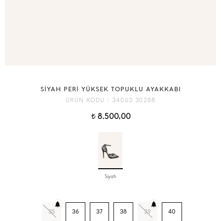
SİYAH PERİ YÜKSEK TOPUKLU AYAKKABI
ÜRÜN KODU :
34063 30288
8.500,00
t
Siyah
35
36
37
38
39
40