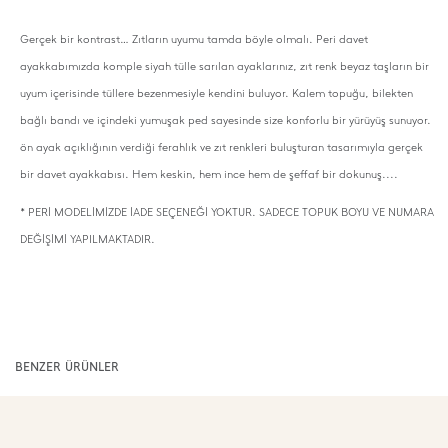
Gerçek bir kontrast… Zıtların uyumu tamda böyle olmalı. Peri davet
ayakkabımızda komple siyah tülle sarılan ayaklarınız, zıt renk beyaz taşların bir
uyum içerisinde tüllere bezenmesiyle kendini buluyor. Kalem topuğu, bilekten
bağlı bandı ve içindeki yumuşak ped sayesinde size konforlu bir yürüyüş sunuyor.
ön ayak açıklığının verdiği ferahlık ve zıt renkleri buluşturan tasarımıyla gerçek
bir davet ayakkabısı. Hem keskin, hem ince hem de şeffaf bir dokunuş....
* PERİ MODELİMİZDE İADE SEÇENEĞİ YOKTUR. SADECE TOPUK BOYU VE NUMARA
DEĞİŞİMİ YAPILMAKTADIR.
BENZER ÜRÜNLER