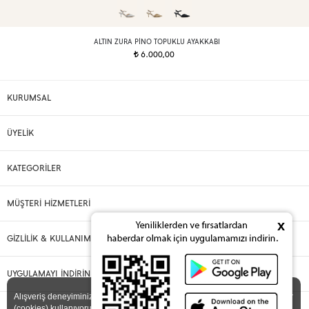
ALTIN ZURA PINO TOPUKLU AYAKKABI
6.000,00
t
KURUMSAL
ÜYELİK
KATEGORİLER
MÜŞTERİ HİZMETLERİ
x
GİZLİLİK & KULLANIM
UYGULAMAYI İNDİRİN
X
Alışveriş deneyiminizi iyileştirmek için yasal düzenlemelere uygun çerezler
(cookies) kullanıyoruz. Detaylı bilgiye
Gizlilik ve Çerez Politikası