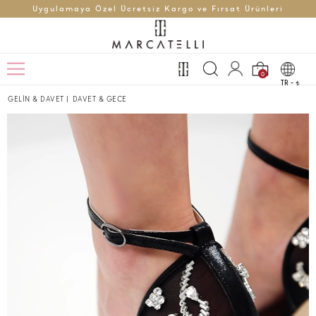
Uygulamaya Özel Ücretsiz Kargo ve Fırsat Ürünleri
0
TR -
t
GELİN & DAVET
|
DAVET & GECE