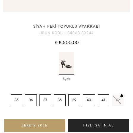
SİYAH PERİ TOPUKLU AYAKKABI
ÜRÜN KODU :
34063 30244
8.500,00
t
Siyah
35
36
37
38
39
40
41
42