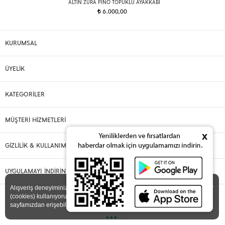
ALTIN ZURA PINO TOPUKLU AYAKKABI
6.000,00
t
KURUMSAL
ÜYELİK
KATEGORİLER
MÜŞTERİ HİZMETLERİ
x
GİZLİLİK & KULLANIM
UYGULAMAYI İNDİRİN
X
Alışveriş deneyiminizi iyileştirmek için yasal düzenlemelere uygun çerezler
(cookies) kullanıyoruz. Detaylı bilgiye
Gizlilik ve Çerez Politikası
sayfamızdan erişebilirsiniz.
•••