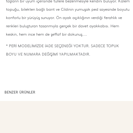
taşların bir uyum içerisinde tüllere bezenmesiyle kendini buluyor.
Kalem
topuğu, bilekten bağlı bant ve Cildinin yumuşak ped sayesinde boyutu
konforlu bir yürüyüş sunuyor.
Ön ayak açıklığının verdiği ferahlık ve
renkleri buluşturan tasarımıyla gerçek bir davet ayakkabısı.
Hem
keskin, hem ince hem de şeffaf bir dokunuş....
* PERİ MODELİMİZDE İADE SEÇENEĞİ YOKTUR.
SADECE TOPUK
BOYU VE NUMARA DEĞİŞİMİ YAPILMAKTADIR.
BENZER ÜRÜNLER