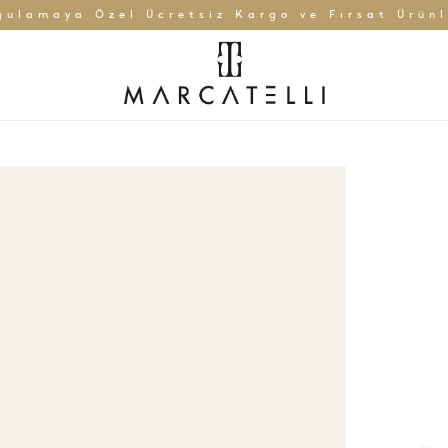
gulamaya Özel Ücretsiz Kargo ve Fırsat Ürünl