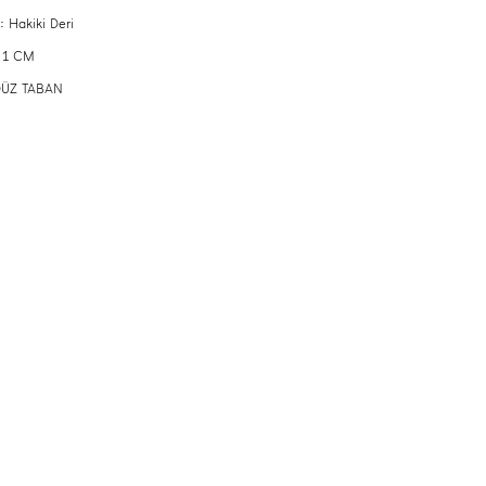
: Hakiki Deri
: 1 CM
 DÜZ TABAN