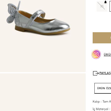
21
ÜRÜ
ÜRÜN ÖZE
Kalıp : Tam K
İç Materyal :