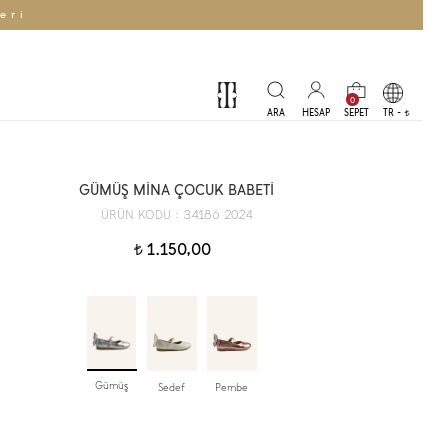
eri
0
TR -
t
GÜMÜŞ MİNA ÇOCUK BABETİ
34186 2024
ÜRÜN KODU :
1.150,00
t
Gümüş
Sedef
Pembe