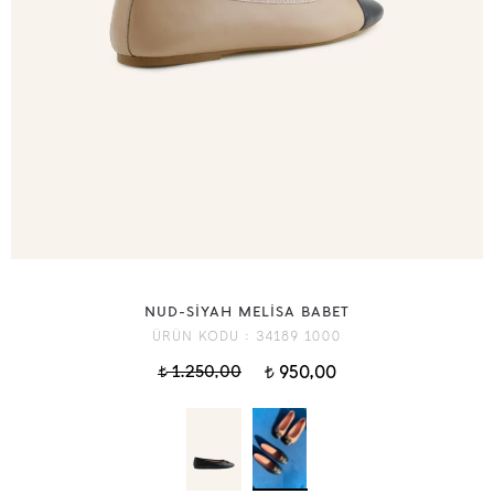
NUD-SİYAH MELİSA BABET
ÜRÜN KODU :
34189 1000
1.250,00
950,00
t
t