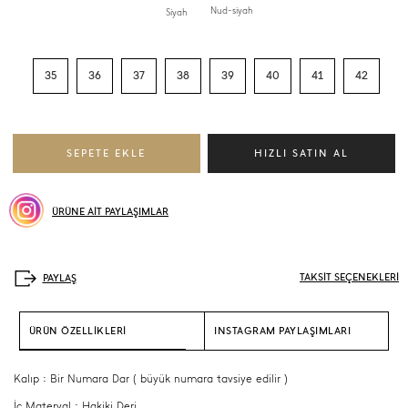
Nud-siyah
Siyah
35
36
37
38
39
40
41
42
ÜRÜNE AİT PAYLAŞIMLAR
TAKSİT SEÇENEKLERİ
ÜRÜN ÖZELLİKLERİ
INSTAGRAM PAYLAŞIMLARI
Kalıp : Bir Numara Dar ( büyük numara tavsiye edilir )
İç Materyal : Hakiki Deri