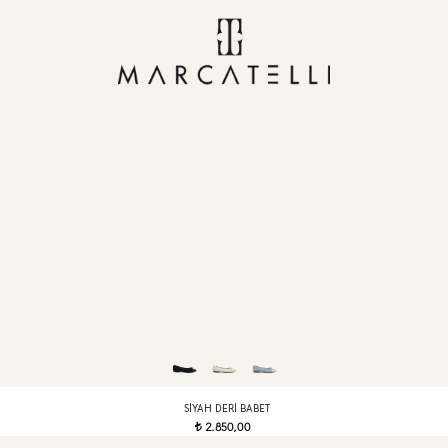
SIYAH DERI BABET
2.850,00
t