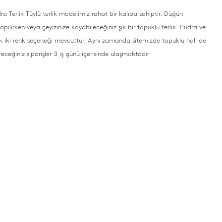
ra Terlik Tüylü terlik modelimiz rahat bir kalıba sahiptir. Düğün
 yapılırken veya çeyizinize koyabileceğiniz şık bir topuklu terlik. Pudra ve
k iki renk seçeneği mevcuttur. Aynı zamanda sitemizde topuklu hali de
eceğiniz siparişler 3 iş günü içerisinde ulaşmaktadır