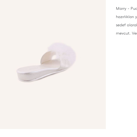
Marry - Pud
hazırlıkları
sedef olara
mevcut. Ver