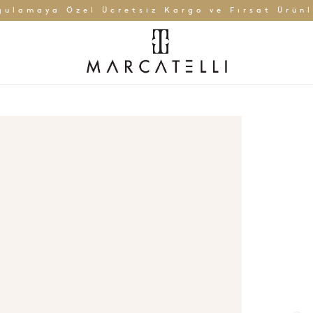
gulamaya Özel Ücretsiz Kargo ve Fırsat Ürünl