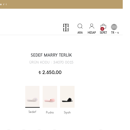
eri
0
TR -
t
SEDEF MARRY TERLİK
34070 0015
ÜRÜN KODU :
2.650,00
t
Sedef
Pudra
Siyah