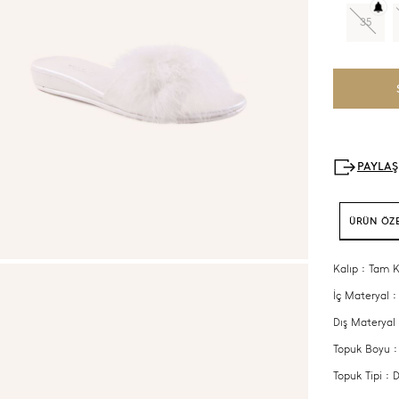
35
ÜRÜN ÖZE
Kalıp : Tam K
İç Materyal :
Dış Materyal
Topuk Boyu 
Topuk Tipi :