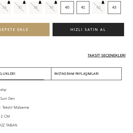
36
37
38
39
40
41
42
43
TAKSİT SEÇENEKLERİ
LLİKLERİ
INSTAGRAM PAYLAŞIMLARI
alıp
 Suni Deri
 : Tekstil Malzeme
: 2 CM
 DÜZ TABAN