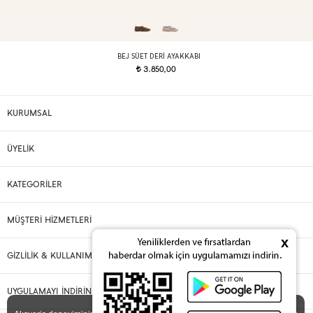
BEJ SÜET DERI AYAKKABI
3.850,00
t
KURUMSAL
ÜYELİK
KATEGORİLER
MÜŞTERİ HİZMETLERİ
x
GİZLİLİK & KULLANIM
UYGULAMAYI İNDİRİN
X