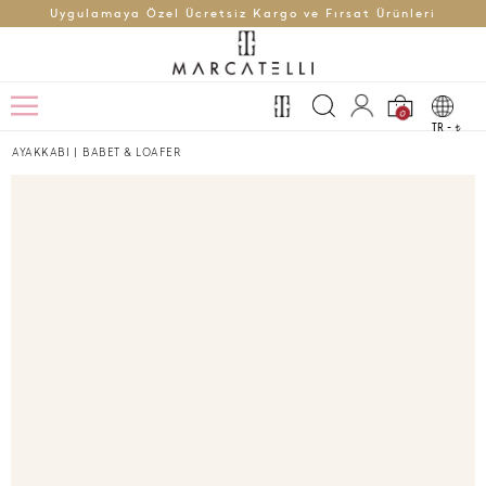
Uygulamaya Özel Ücretsiz Kargo ve Fırsat Ürünleri
0
TR -
t
AYAKKABI
|
BABET & LOAFER