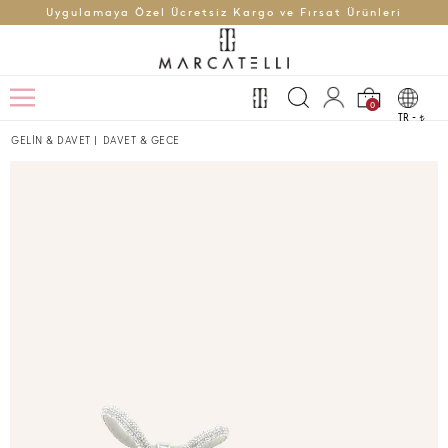
Uygulamaya Özel Ücretsiz Kargo ve Fırsat Ürünleri
0
TR -
t
GELİN & DAVET
|
DAVET & GECE