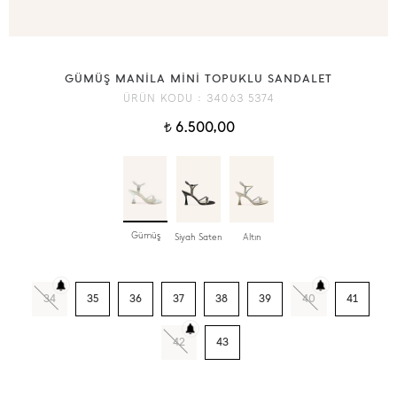
GÜMÜŞ MANİLA MİNİ TOPUKLU SANDALET
ÜRÜN KODU :
34063 5374
6.500,00
t
Gümüş
Siyah Saten
Altın
34
35
36
37
38
39
40
41
42
43