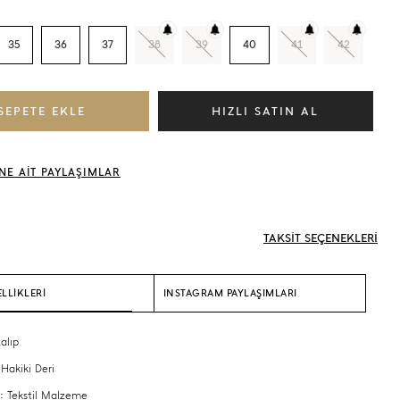
35
36
37
38
39
40
41
42
NE AİT PAYLAŞIMLAR
TAKSİT SEÇENEKLERİ
LLİKLERİ
INSTAGRAM PAYLAŞIMLARI
alıp
 Hakiki Deri
 : Tekstil Malzeme