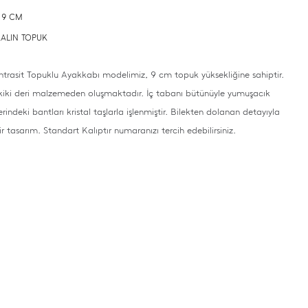
: 9 CM
 KALIN TOPUK
rasit Topuklu Ayakkabı modelimiz, 9 cm topuk yüksekliğine sahiptir.
akiki deri malzemeden oluşmaktadır. İç tabanı bütünüyle yumuşacık
erindeki bantları kristal taşlarla işlenmiştir. Bilekten dolanan detayıyla
ir tasarım. Standart Kalıptır numaranızı tercih edebilirsiniz.