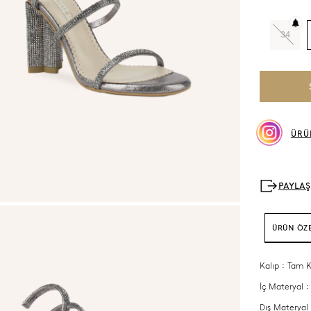
34
ÜRÜ
ÜRÜN ÖZE
Kalıp : Tam K
İç Materyal :
Dış Materyal