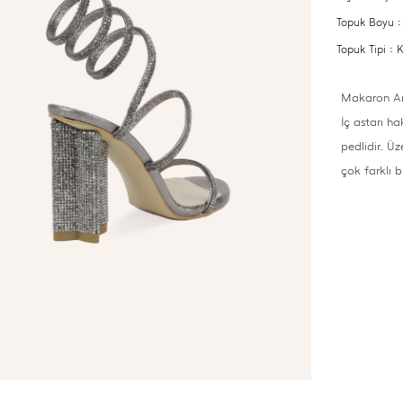
Topuk Boyu 
Topuk Tipi :
Makaron Ant
İç astarı h
pedlidir. Üz
çok farklı b