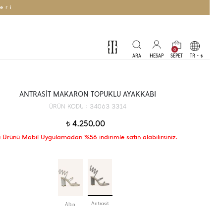
eri
0
TR -
t
ANTRASİT MAKARON TOPUKLU AYAKKABI
34063 3314
ÜRÜN KODU :
4.250,00
t
 Ürünü Mobil Uygulamadan %56 indirimle satın alabilirsiniz.
Antrasit
Altın