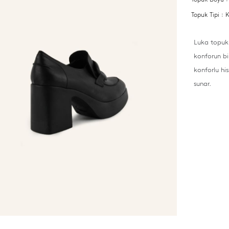
Topuk Tipi :
Luka topukl
konforun bi
konforlu his
sunar.