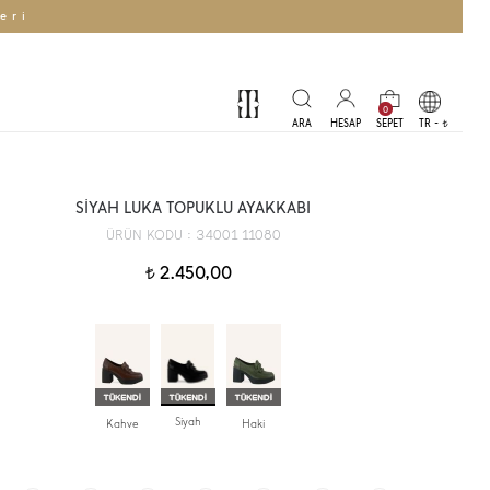
eri
0
TR -
t
SİYAH LUKA TOPUKLU AYAKKABI
34001 11080
ÜRÜN KODU :
2.450,00
t
Siyah
Kahve
Haki