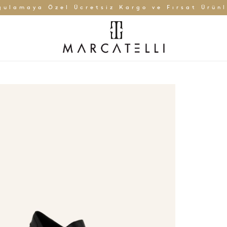
gulamaya Özel Ücretsiz Kargo ve Fırsat Ürünl