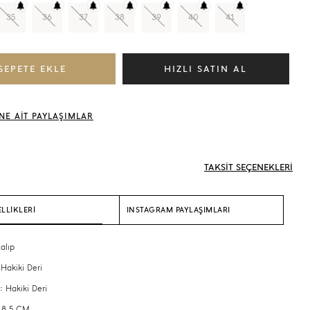
35
36
37
38
39
40
41
NE AİT PAYLAŞIMLAR
TAKSİT SEÇENEKLERİ
LLİKLERİ
INSTAGRAM PAYLAŞIMLARI
alıp
 Hakiki Deri
: Hakiki Deri
 8,5 CM