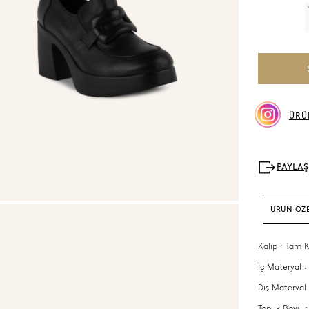
ÜRÜ
ÜRÜN ÖZE
Kalıp : Tam K
İç Materyal :
Dış Materyal 
Topuk Boyu :