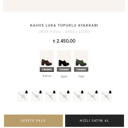
KAHVE LUKA TOPUKLU AYAKKABI
ÜRÜN KODU :
34001 11080
2.450,00
t
Kahve
Siyah
Haki
35
36
37
38
39
40
41