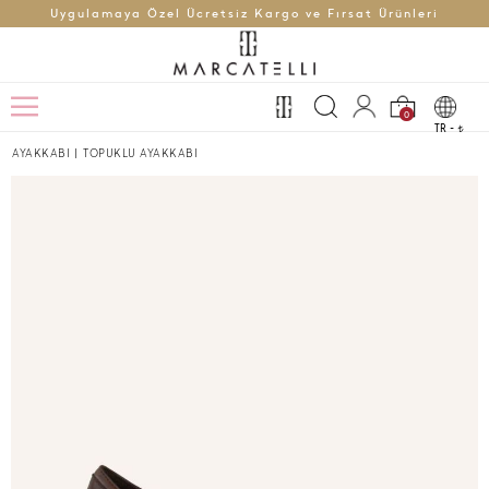
Uygulamaya Özel Ücretsiz Kargo ve Fırsat Ürünleri
0
TR -
t
AYAKKABI
|
TOPUKLU AYAKKABI