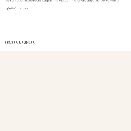
ve konforlu hissetmesini sağlar. Hakiki deri materyal, dayanıklı ve kaliteli bir
görünüm sunar.
BENZER ÜRÜNLER