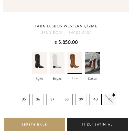
TABA LESBOS WESTERN ÇİZME
ÜRÜN KODU :
34001 8605
5.850,00
t
Taba
Siyah
Beyaz
Kahve
35
36
37
38
39
40
41