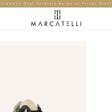
gulamaya Özel Ücretsiz Kargo ve Fırsat Ürünl