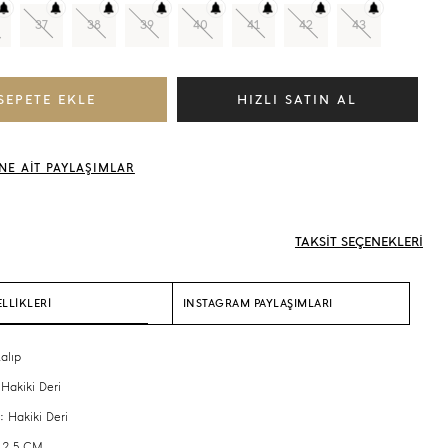
37
38
39
40
41
42
43
NE AİT PAYLAŞIMLAR
TAKSİT SEÇENEKLERİ
LLİKLERİ
INSTAGRAM PAYLAŞIMLARI
alıp
 Hakiki Deri
: Hakiki Deri
 2,5 CM