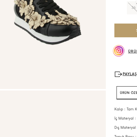
36
ÜRÜ
ÜRÜN ÖZE
Kalıp : Tam K
İç Materyal :
Dış Materyal 
Topuk Boyu :