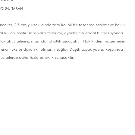
: DOLGU TABAN
Sneaker, 2,5 cm yüksekliğinde tam kalıplı bir tasarıma sahiptir ve hakiki
l kullanılmıştır. Tam kalıp tasarımı, ayaklarınızı doğal bir pozisyonda
lük aktiviteleriniz sırasında rahatlık sunacaktır. Hakiki deri malzemenin
ürünün lüks ve dayanıklı olmasını sağlar. Düşük topuk yapısı, koşu veya
tivitelerde daha fazla esneklik sunacaktır.