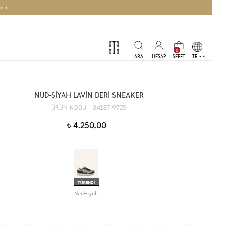
eri
0
TR -
t
NUD-SİYAH LAVİN DERİ SNEAKER
34137 9725
ÜRÜN KODU :
4.250,00
t
Nud-siyah