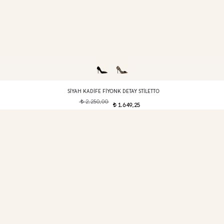
SIYAH KADIFE FIYONK DETAY STILETTO
2.250,00
t
1.649,25
t