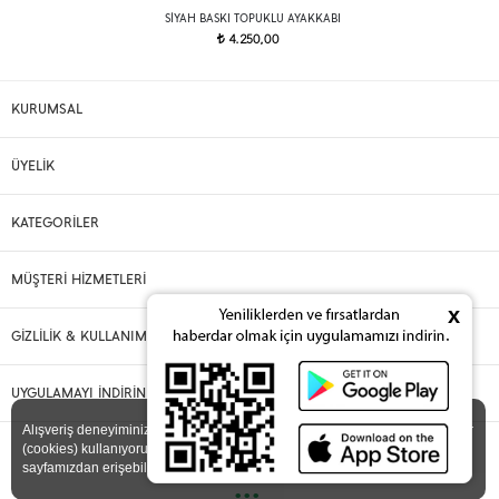
SIYAH BASKI TOPUKLU AYAKKABI
4.250,00
t
KURUMSAL
ÜYELİK
KATEGORİLER
MÜŞTERİ HİZMETLERİ
x
GİZLİLİK & KULLANIM
UYGULAMAYI İNDİRİN
X
Alışveriş deneyiminizi iyileştirmek için yasal düzenlemelere uygun çerezler
(cookies) kullanıyoruz. Detaylı bilgiye
Gizlilik ve Çerez Politikası
sayfamızdan erişebilirsiniz.
•••