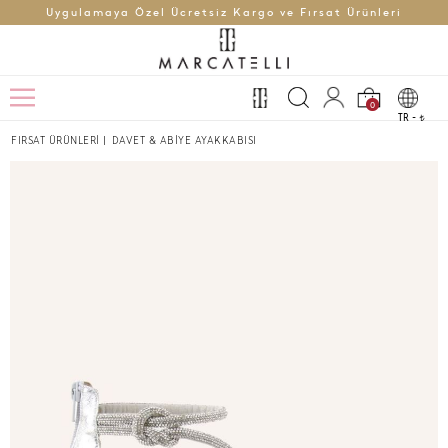
Uygulamaya Özel Ücretsiz Kargo ve Fırsat Ürünleri
0
TR -
t
FIRSAT ÜRÜNLERİ
|
DAVET & ABİYE AYAKKABISI