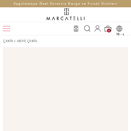
Uygulamaya Özel Ücretsiz Kargo ve Fırsat Ürünleri
0
TR -
t
ÇANTA
|
ABİYE ÇANTA