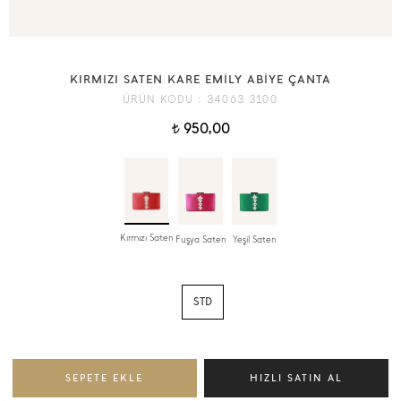
KIRMIZI SATEN KARE EMİLY ABİYE ÇANTA
ÜRÜN KODU :
34063 3100
950,00
t
Kırmızı Saten
Fuşya Saten
Yeşil Saten
STD