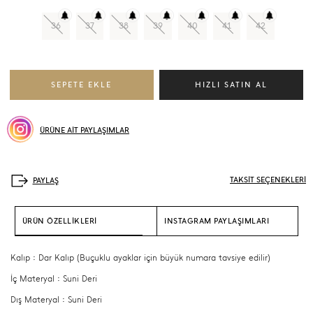
36
37
38
39
40
41
42
ÜRÜNE AİT PAYLAŞIMLAR
TAKSİT SEÇENEKLERİ
ÜRÜN ÖZELLİKLERİ
INSTAGRAM PAYLAŞIMLARI
Kalıp : Dar Kalıp (Buçuklu ayaklar için büyük numara tavsiye edilir)
İç Materyal : Suni Deri
Dış Materyal : Suni Deri