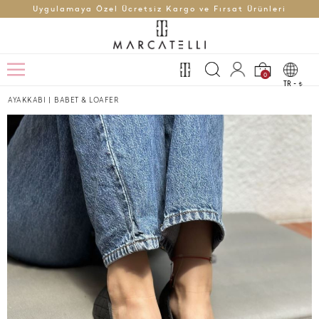
Uygulamaya Özel Ücretsiz Kargo ve Fırsat Ürünleri
0
TR -
t
AYAKKABI
|
BABET & LOAFER