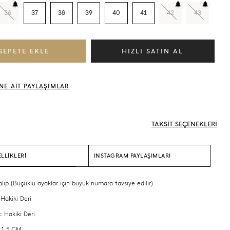
36
37
38
39
40
41
42
43
NE AİT PAYLAŞIMLAR
TAKSİT SEÇENEKLERİ
LLİKLERİ
INSTAGRAM PAYLAŞIMLARI
alıp (Buçuklu ayaklar için büyük numara tavsiye edilir)
 Hakiki Deri
: Hakiki Deri
 1,5 CM