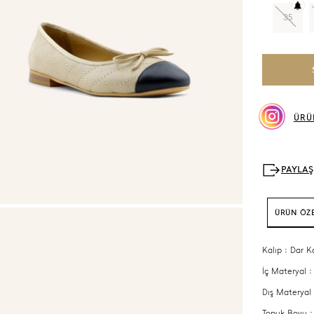
35
ÜRÜ
ÜRÜN ÖZE
Kalıp : Dar K
İç Materyal :
Dış Materyal 
Topuk Boyu :