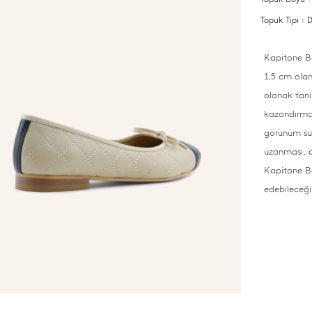
Topuk Tipi :
Kapitone Ba
1,5 cm olan
olanak tanı
kazandırmas
görünüm sun
uzanması, a
Kapitone Ba
edebileceği