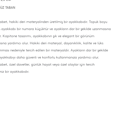
 DÜZ TABAN
bet, hakiki deri materyalinden üretilmiş bir ayakkabıdır. Topuk boyu
 ayakkabı bir numara küçüktür ve ayakların dar bir şekilde uzanmasına
r. Kapitone tasarımı, ayakkabının şık ve elegant bir görünüm
ına yardımcı olur. Hakiki deri materyal, dayanıklılık, kalite ve lüks
ması nedeniyle tercih edilen bir materyaldir. Ayakların dar bir şekilde
yakkabıyı daha güvenli ve konforlu kullanmanıza yardımcı olur.
bet, özel davetler, günlük hayat veya özel olaylar için tercih
niz bir ayakkabıdır.