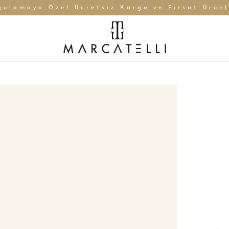
gulamaya Özel Ücretsiz Kargo ve Fırsat Ürünl