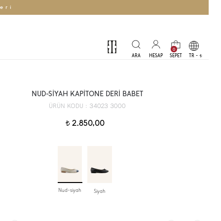
eri
0
TR -
t
NUD-SİYAH KAPİTONE DERİ BABET
34023 3000
ÜRÜN KODU :
2.850,00
t
Nud-siyah
Siyah