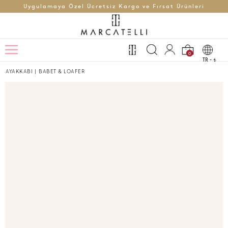
Uygulamaya Özel Ücretsiz Kargo ve Fırsat Ürünleri
0
TR -
t
AYAKKABI
|
BABET & LOAFER