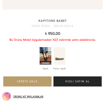
KAPİTONE BABET
ÜRÜN KODU :
35044 002-2
950,00
t
Bu Ürünü Mobil Uygulamadan %17 indirimle satın alabilirsiniz.
Siyah
Vizon-siyah
ÜRÜNE AİT PAYLAŞIMLAR