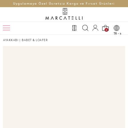
Uygulamaya Özel Ücretsiz Kargo ve Fırsat Ürünleri
0
TR -
t
AYAKKABI
|
BABET & LOAFER