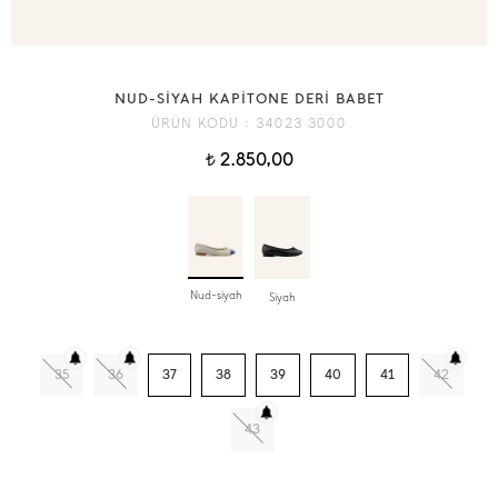
NUD-SİYAH KAPİTONE DERİ BABET
ÜRÜN KODU :
34023 3000
2.850,00
t
Nud-siyah
Siyah
35
36
37
38
39
40
41
42
43