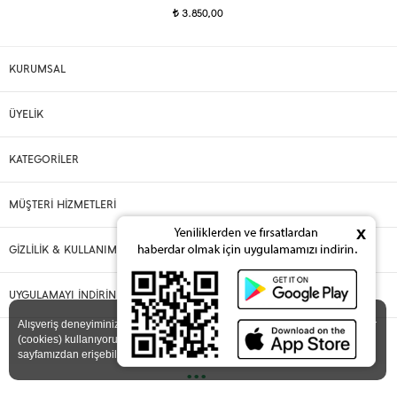
3.850,00
t
KURUMSAL
ÜYELİK
KATEGORİLER
MÜŞTERİ HİZMETLERİ
x
GİZLİLİK & KULLANIM
UYGULAMAYI İNDİRİN
X
Alışveriş deneyiminizi iyileştirmek için yasal düzenlemelere uygun çerezler
(cookies) kullanıyoruz. Detaylı bilgiye
Gizlilik ve Çerez Politikası
sayfamızdan erişebilirsiniz.
•••