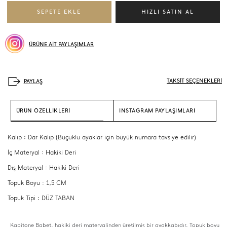
ÜRÜNE AİT PAYLAŞIMLAR
TAKSİT SEÇENEKLERİ
ÜRÜN ÖZELLİKLERİ
INSTAGRAM PAYLAŞIMLARI
Kalıp : Dar Kalıp (Buçuklu ayaklar için büyük numara tavsiye edilir)
İç Materyal : Hakiki Deri
Dış Materyal : Hakiki Deri
Topuk Boyu : 1,5 CM
Topuk Tipi : DÜZ TABAN
Kapitone Babet, hakiki deri materyalinden üretilmiş bir ayakkabıdır. Topuk boyu