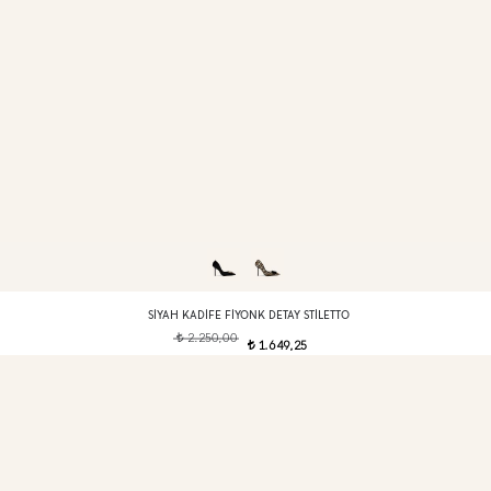
SIYAH KADIFE FIYONK DETAY STILETTO
2.250,00
t
1.649,25
t