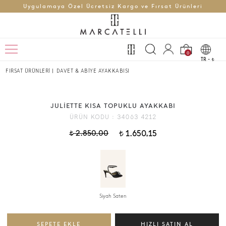
Uygulamaya Özel Ücretsiz Kargo ve Fırsat Ürünleri
0
TR -
t
FIRSAT ÜRÜNLERİ
|
DAVET & ABİYE AYAKKABISI
JULİETTE KISA TOPUKLU AYAKKABI
ÜRÜN KODU :
34063 4212
2.850,00
1.650,15
t
t
Siyah Saten