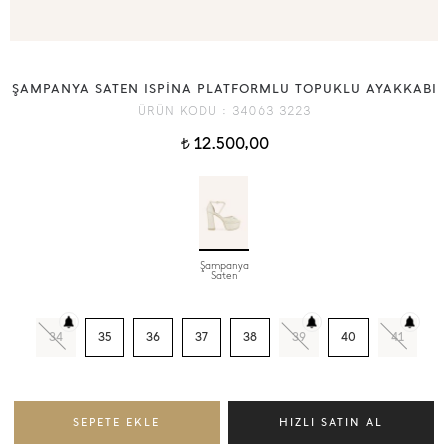
ŞAMPANYA SATEN ISPİNA PLATFORMLU TOPUKLU AYAKKABI
ÜRÜN KODU :
34063 3223
12.500,00
t
Şampanya
Saten
34
35
36
37
38
39
40
41