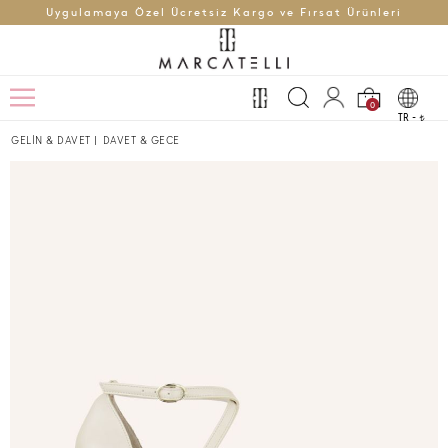
Uygulamaya Özel Ücretsiz Kargo ve Fırsat Ürünleri
0
TR -
t
GELİN & DAVET
|
DAVET & GECE