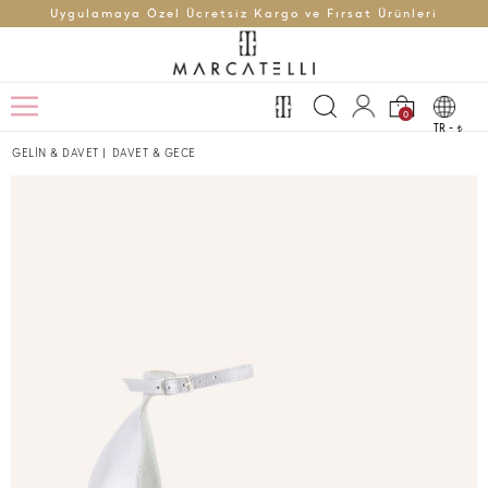
Uygulamaya Özel Ücretsiz Kargo ve Fırsat Ürünleri
0
TR -
t
GELİN & DAVET
|
DAVET & GECE