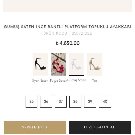
GÜMÜŞ SATEN İNCE BANTLI PLATFORM TOPUKLU AYAKKABI
ÜRÜN KODU :
35072 832
4.850,00
t
Gümüş Saten
Siyah Saten
Fuşya Saten
Ten
35
36
37
38
39
40