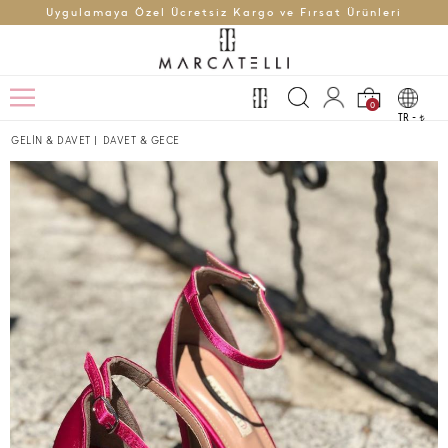
Uygulamaya Özel Ücretsiz Kargo ve Fırsat Ürünleri
0
TR -
t
GELİN & DAVET
|
DAVET & GECE