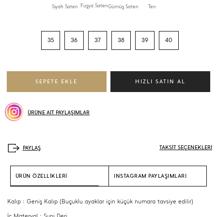
Fuşya Saten
Siyah Saten
Gümüş Saten
Ten
35
36
37
38
39
40
ÜRÜNE AİT PAYLAŞIMLAR
TAKSİT SEÇENEKLERİ
ÜRÜN ÖZELLİKLERİ
INSTAGRAM PAYLAŞIMLARI
Kalıp : Geniş Kalıp (Buçuklu ayaklar için küçük numara tavsiye edilir)
İç Materyal : Suni Deri