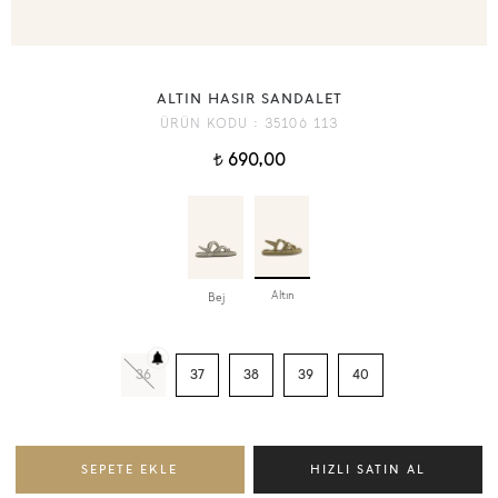
ALTIN HASIR SANDALET
ÜRÜN KODU :
35106 113
690,00
t
Altın
Bej
36
37
38
39
40