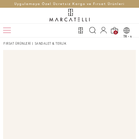
Uygulamaya Özel Ücretsiz Kargo ve Fırsat Ürünleri
0
TR -
t
FIRSAT ÜRÜNLERİ
|
SANDALET & TERLİK