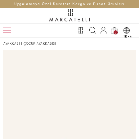
Uygulamaya Özel Ücretsiz Kargo ve Fırsat Ürünleri
0
TR -
t
AYAKKABI
|
ÇOCUK AYAKKABISI