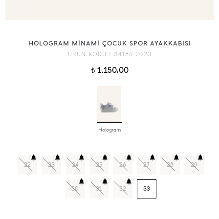
HOLOGRAM MİNAMİ ÇOCUK SPOR AYAKKABISI
ÜRÜN KODU :
34186 2023
1.150,00
t
Hologram
22
23
24
25
26
27
28
29
30
31
32
33