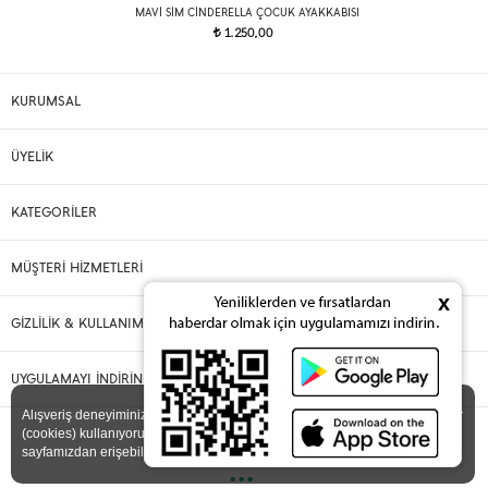
MAVI SIM CINDERELLA ÇOCUK AYAKKABISI
1.250,00
t
KURUMSAL
ÜYELİK
KATEGORİLER
MÜŞTERİ HİZMETLERİ
x
GİZLİLİK & KULLANIM
UYGULAMAYI İNDİRİN
X
Alışveriş deneyiminizi iyileştirmek için yasal düzenlemelere uygun çerezler
(cookies) kullanıyoruz. Detaylı bilgiye
Gizlilik ve Çerez Politikası
sayfamızdan erişebilirsiniz.
•••