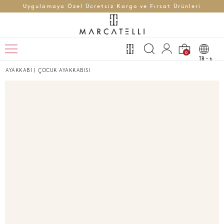
Uygulamaya Özel Ücretsiz Kargo ve Fırsat Ürünleri
0
TR -
t
AYAKKABI
|
ÇOCUK AYAKKABISI