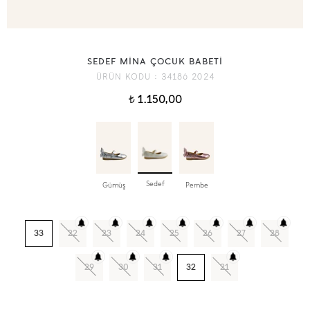
SEDEF MİNA ÇOCUK BABETİ
ÜRÜN KODU :
34186 2024
1.150,00
t
Sedef
Gümüş
Pembe
33
22
23
24
25
26
27
28
29
30
31
32
21