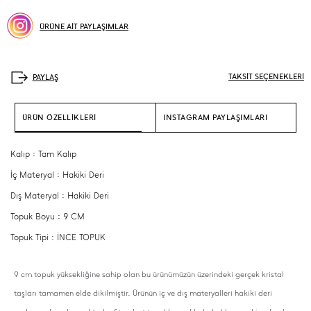
ÜRÜNE AİT PAYLAŞIMLAR
TAKSİT SEÇENEKLERİ
ÜRÜN ÖZELLİKLERİ
INSTAGRAM PAYLAŞIMLARI
Kalıp : Tam Kalıp
İç Materyal : Hakiki Deri
Dış Materyal : Hakiki Deri
Topuk Boyu : 9 CM
Topuk Tipi : İNCE TOPUK
9 cm topuk yüksekliğine sahip olan bu ürünümüzün üzerindeki gerçek kristal
taşları tamamen elde dikilmiştir. Ürünün iç ve dış materyalleri hakiki deri