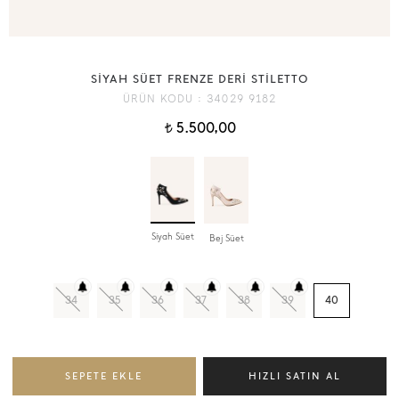
SİYAH SÜET FRENZE DERİ STİLETTO
ÜRÜN KODU :
34029 9182
5.500,00
t
Siyah Süet
Bej Süet
34
35
36
37
38
39
40