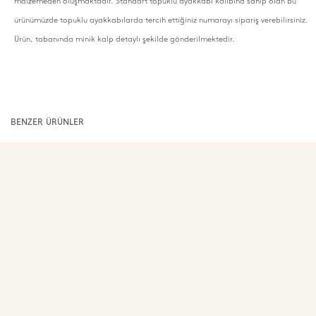
malzemeden oluşmaktadır. Standart topuklu ayakkabı kalıbına sahip olan bu
ürünümüzde topuklu ayakkabılarda tercih ettiğiniz numarayı sipariş verebilirsiniz.
Ürün, tabanında minik kalp detaylı şekilde gönderilmektedir.
BENZER ÜRÜNLER