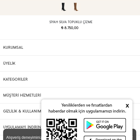
SIYAH SILVA TOPUKLU ÇIZME
8.750,00
t
KURUMSAL
ÜYELİK
KATEGORİLER
MÜŞTERİ HİZMETLERİ
x
GİZLİLİK & KULLANIM
UYGULAMAYI İNDİRİN
X
Alışveriş deneyiminizi iyileştirmek için yasal düzenlemelere uygun çerezler