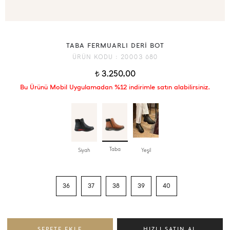
TABA FERMUARLI DERİ BOT
ÜRÜN KODU :
20003 680
3.250,00
t
Bu Ürünü Mobil Uygulamadan %12 indirimle satın alabilirsiniz.
Taba
Siyah
Yeşil
36
37
38
39
40