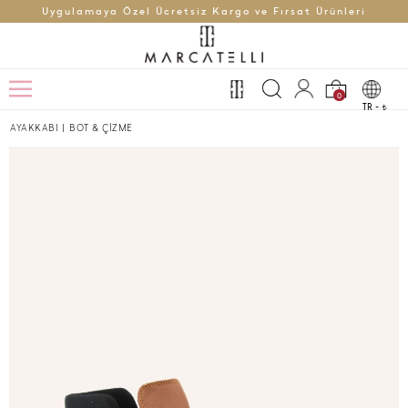
Uygulamaya Özel Ücretsiz Kargo ve Fırsat Ürünleri
0
TR -
t
AYAKKABI
|
BOT & ÇİZME