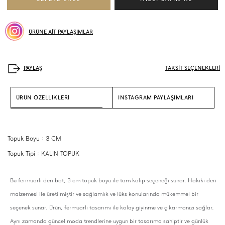
ÜRÜNE AİT PAYLAŞIMLAR
TAKSİT SEÇENEKLERİ
ÜRÜN ÖZELLİKLERİ
INSTAGRAM PAYLAŞIMLARI
Topuk Boyu : 3 CM
Topuk Tipi : KALIN TOPUK
Bu fermuarlı deri bot, 3 cm topuk boyu ile tam kalıp seçeneği sunar. Hakiki deri
malzemesi ile üretilmiştir ve sağlamlık ve lüks konularında mükemmel bir
seçenek sunar. Ürün, fermuarlı tasarımı ile kolay giyinme ve çıkarmanızı sağlar.
Aynı zamanda güncel moda trendlerine uygun bir tasarıma sahiptir ve günlük