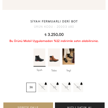
SİYAH FERMUARLI DERİ BOT
ÜRÜN KODU :
20003 680
3.250,00
t
Bu Ürünü Mobil Uygulamadan %12 indirimle satın alabilirsiniz.
Siyah
Taba
Yeşil
36
37
38
39
40