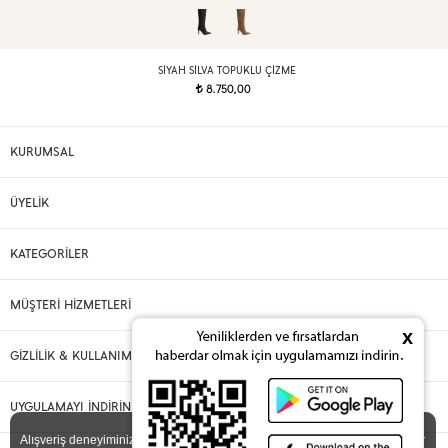
SIYAH SILVA TOPUKLU ÇIZME
8.750,00
t
KURUMSAL
ÜYELİK
KATEGORİLER
MÜŞTERİ HİZMETLERİ
x
GİZLİLİK & KULLANIM
UYGULAMAYI İNDİRİN
X
Alışveriş deneyiminizi iyileştirmek için yasal düzenlemelere uygun çerezler