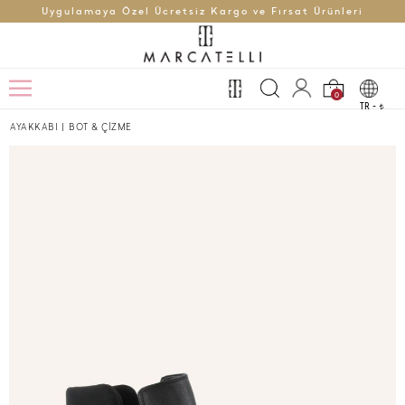
Uygulamaya Özel Ücretsiz Kargo ve Fırsat Ürünleri
0
TR -
t
AYAKKABI
|
BOT & ÇİZME