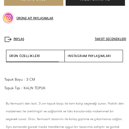
ÜRÜNE AİT PAYLAŞIMLAR
TAKSİT SEÇENEKLERİ
ÜRÜN ÖZELLİKLERİ
INSTAGRAM PAYLAŞIMLARI
Topuk Boyu : 3 CM
Topuk Tipi : KALIN TOPUK
Bu fermuarlı deri bot, 3 cm topuk boyu ile tam kalıp seçeneği sunar. Hakiki deri
malzemesi ile üretilmiştir ve sağlamlık ve lüks konularında mükemmel bir
seçenek sunar. Ürün, fermuarlı tasarımı ile kolay giyinme ve çıkarmanızı sağlar.
Aynı zamanda güncel moda trendlerine uygun bir tasarıma sahiptir ve günlük