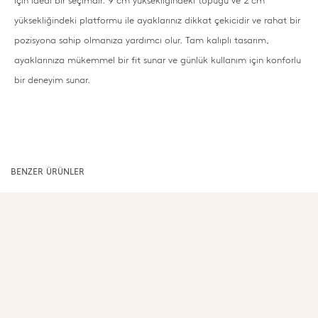
için ideal bir seçimdir. 9 cm yüksekliğindeki topuğu ve 2 cm
yüksekliğindeki platformu ile ayaklarınız dikkat çekicidir ve rahat bir
pozisyona sahip olmanıza yardımcı olur. Tam kalıplı tasarım,
ayaklarınıza mükemmel bir fit sunar ve günlük kullanım için konforlu
bir deneyim sunar.
BENZER ÜRÜNLER