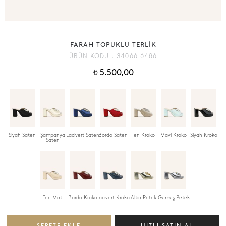
FARAH TOPUKLU TERLİK
ÜRÜN KODU :
34066 6486
5.500,00
t
Siyah Saten
Şampanya
Lacivert Saten
Bordo Saten
Ten Kroko
Mavi Kroko
Siyah Kroko
Saten
Ten Mat
Bordo Kroko
Lacivert Kroko
Altın Petek
Gümüş Petek