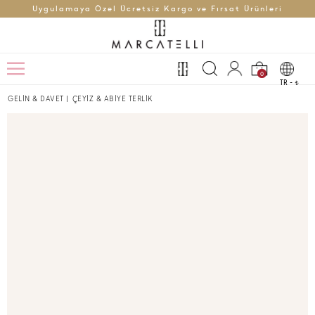
Uygulamaya Özel Ücretsiz Kargo ve Fırsat Ürünleri
0
TR -
t
GELİN & DAVET
|
ÇEYİZ & ABİYE TERLİK