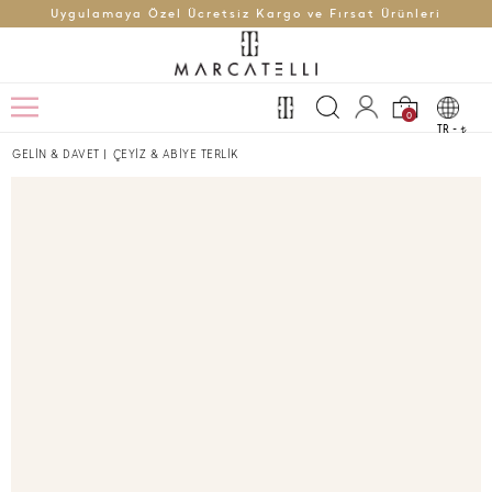
Uygulamaya Özel Ücretsiz Kargo ve Fırsat Ürünleri
0
TR -
t
GELİN & DAVET
|
ÇEYİZ & ABİYE TERLİK