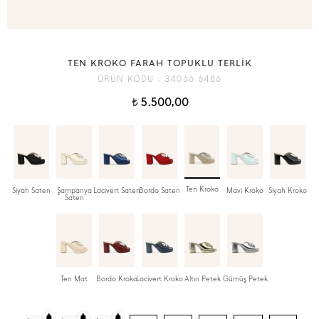
TEN KROKO FARAH TOPUKLU TERLİK
ÜRÜN KODU :
34066 6486
5.500,00
t
Ten Kroko
Siyah Saten
Şampanya
Lacivert Saten
Bordo Saten
Mavi Kroko
Siyah Kroko
Saten
Ten Mat
Bordo Kroko
Lacivert Kroko
Altın Petek
Gümüş Petek