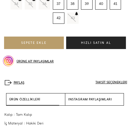
34
35
36
37
38
39
40
41
42
43
ÜRÜNE AİT PAYLAŞIMLAR
TAKSİT SEÇENEKLERİ
ÜRÜN ÖZELLİKLERİ
INSTAGRAM PAYLAŞIMLARI
Kalıp : Tam Kalıp
İç Materyal : Hakiki Deri