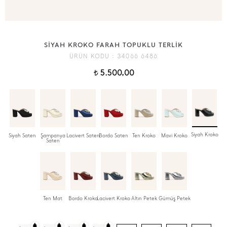
SİYAH KROKO FARAH TOPUKLU TERLİK
ÜRÜN KODU :
34066 6486
5.500,00
t
Siyah Kroko
Siyah Saten
Şampanya
Lacivert Saten
Bordo Saten
Ten Kroko
Mavi Kroko
Saten
Ten Mat
Bordo Kroko
Lacivert Kroko
Altın Petek
Gümüş Petek