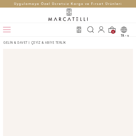
Uygulamaya Özel Ücretsiz Kargo ve Fırsat Ürünleri
0
TR -
t
GELİN & DAVET
|
ÇEYİZ & ABİYE TERLİK