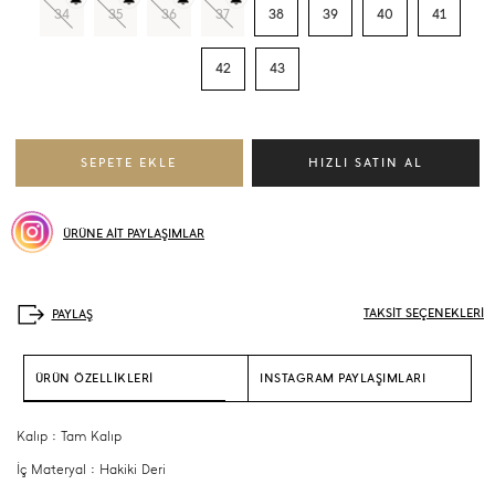
34
35
36
37
38
39
40
41
42
43
ÜRÜNE AİT PAYLAŞIMLAR
TAKSİT SEÇENEKLERİ
ÜRÜN ÖZELLİKLERİ
INSTAGRAM PAYLAŞIMLARI
Kalıp : Tam Kalıp
İç Materyal : Hakiki Deri