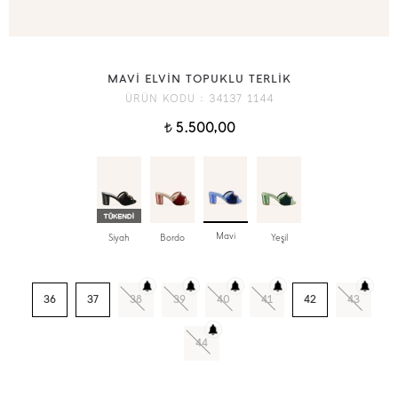
MAVİ ELVİN TOPUKLU TERLİK
ÜRÜN KODU :
34137 1144
5.500,00
t
Mavi
Siyah
Bordo
Yeşil
36
37
38
39
40
41
42
43
44