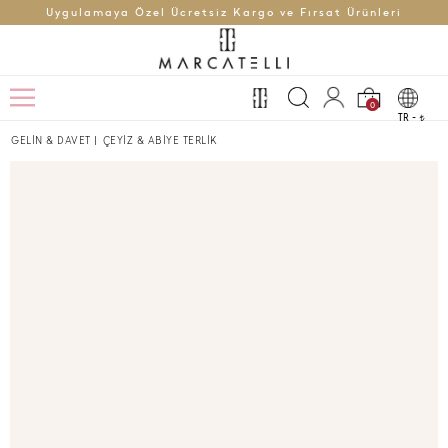
Uygulamaya Özel Ücretsiz Kargo ve Fırsat Ürünleri
0
TR -
t
GELİN & DAVET
|
ÇEYİZ & ABİYE TERLİK