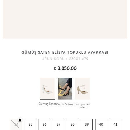
GÜMÜŞ SATEN ELİSYA TOPUKLU AYAKKABI
ÜRÜN KODU :
35001 679
3.850,00
t
Gümüş Saten
Siyah Saten
Şampanya
Saten
34
35
36
37
38
39
40
41