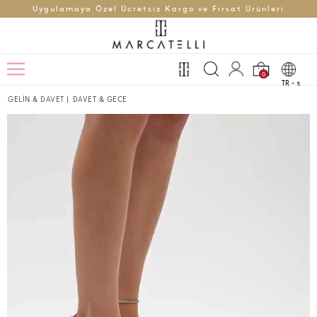
Uygulamaya Özel Ücretsiz Kargo ve Fırsat Ürünleri
0
TR -
t
GELİN & DAVET
|
DAVET & GECE