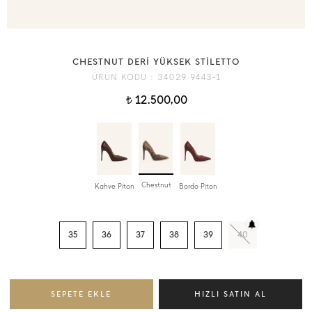
CHESTNUT DERİ YÜKSEK STİLETTO
ÜRÜN KODU :
34029 9443-1
12.500,00
t
Chestnut
Kahve Piton
Bordo Piton
35
36
37
38
39
40