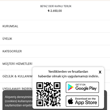
BEYAZ DERI KAPALI TERLIK
2.650,00
t
KURUMSAL
ÜYELİK
KATEGORİLER
MÜŞTERİ HİZMETLERİ
x
GİZLİLİK & KULLANIM
UYGULAMAYI İNDİRİN
X
Alışveriş deneyiminizi iyileştirmek için yasal düzenlemelere uygun çerezler
(cookies) kullanıyoruz. Detaylı bilgiye
Gizlilik ve Çerez Politikası
sayfamızdan erişebilirsiniz.