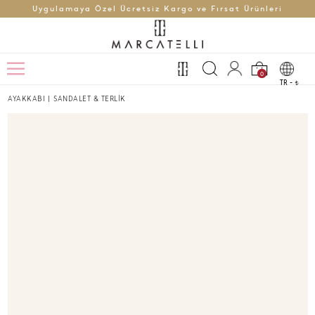
Uygulamaya Özel Ücretsiz Kargo ve Fırsat Ürünleri
0
TR -
t
AYAKKABI
|
SANDALET & TERLİK