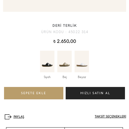
DERİ TERLİK
ÜRÜN KODU :
45022 314
2.650,00
t
Siyah
Bej
Beyaz
TAKSİT SEÇENEKLERİ