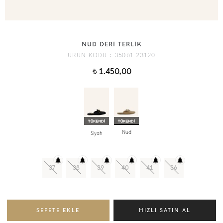
NUD DERİ TERLİK
ÜRÜN KODU :
35061 23120
1.450,00
t
Nud
Siyah
37
38
39
40
41
36