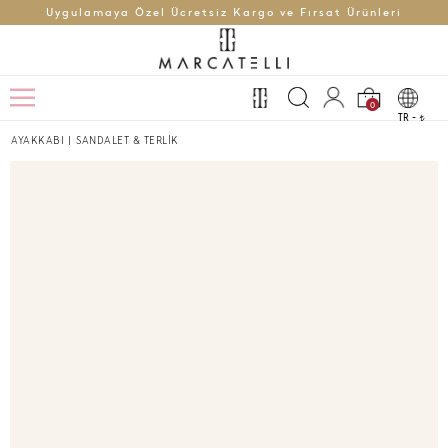
Uygulamaya Özel Ücretsiz Kargo ve Fırsat Ürünleri
0
TR -
t
AYAKKABI
|
SANDALET & TERLİK