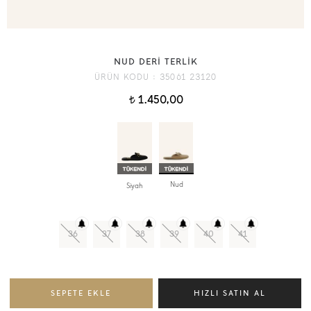
NUD DERİ TERLİK
ÜRÜN KODU :
35061 23120
1.450,00
t
Nud
Siyah
36
37
38
39
40
41