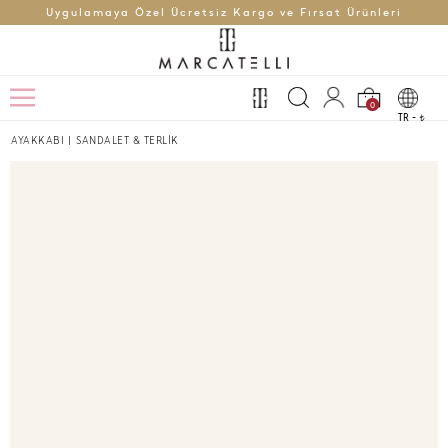
Uygulamaya Özel Ücretsiz Kargo ve Fırsat Ürünleri
0
TR -
t
AYAKKABI
|
SANDALET & TERLİK