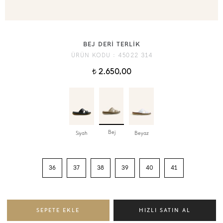
BEJ DERİ TERLİK
ÜRÜN KODU :
45022 314
2.650,00
t
Bej
Siyah
Beyaz
36
37
38
39
40
41