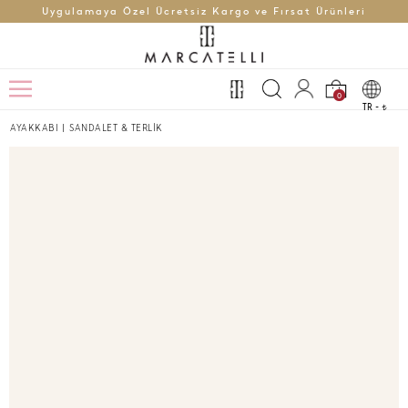
Uygulamaya Özel Ücretsiz Kargo ve Fırsat Ürünleri
0
TR -
t
AYAKKABI
|
SANDALET & TERLİK