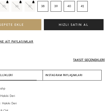
35
36
37
38
39
40
41
NE AİT PAYLAŞIMLAR
TAKSİT SEÇENEKLERİ
LLİKLERİ
INSTAGRAM PAYLAŞIMLARI
alıp
 Hakiki Deri
: Hakiki Deri
: 9 CM