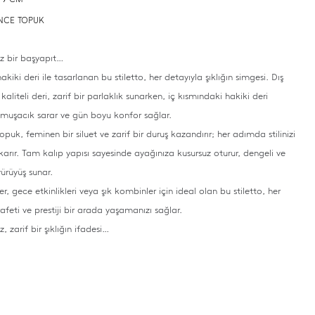
 İNCE TOPUK
z bir başyapıt…
ki deri ile tasarlanan bu stiletto, her detayıyla şıklığın simgesi. Dış
kaliteli deri, zarif bir parlaklık sunarken, iç kısmındaki hakiki deri
umuşacık sarar ve gün boyu konfor sağlar.
puk, feminen bir siluet ve zarif bir duruş kazandırır; her adımda stilinizi
karır. Tam kalıp yapısı sayesinde ayağınıza kusursuz oturur, dengeli ve
yürüyüş sunar.
r, gece etkinlikleri veya şık kombinler için ideal olan bu stiletto, her
feti ve prestiji bir arada yaşamanızı sağlar.
, zarif bir şıklığın ifadesi…