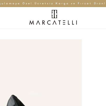
gulamaya Özel Ücretsiz Kargo ve Fırsat Ürünl