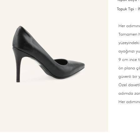
Topuk Tipi :
Her adımını
Tamamen haki
yüzeyindeki 
ayağınızı y
9 cm ince to
ön plana çı
güvenli bir 
Özel davetle
adımda zara
Her adımınız