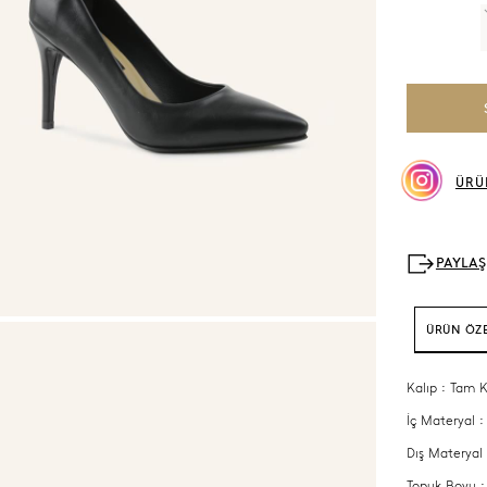
ÜRÜ
ÜRÜN ÖZE
Kalıp : Tam K
İç Materyal :
Dış Materyal 
Topuk Boyu 