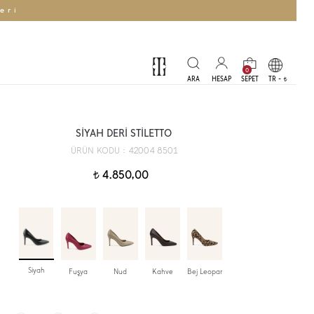
eri
0
TR -
t
SİYAH DERİ STİLETTO
42004 8501
ÜRÜN KODU :
4.850,00
t
Siyah
Fuşya
Nud
Kahve
Bej Leopar